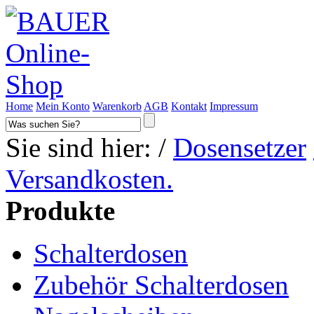
Home
Mein Konto
Warenkorb
AGB
Kontakt
Impressum
Sie sind hier: /
Dosensetzer
Versandkosten.
Produkte
Schalterdosen
Zubehör Schalterdosen