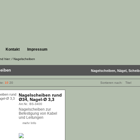
Kontakt
Impressum
nd hier: /
Nagelscheiben
eiben
Nagelscheiben, Nägel, Schei
ite:
10
20
Sortieren nach:
Titel
Nagelscheiben rund
Ø34, Nagel-Ø 3,3
Art.Nr.: BS-3400
Nagelscheiben zur
Befestigung von Kabel
und Leitungen
mehr Info