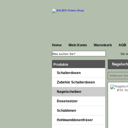
Home
Mein Konto
Warenkorb
AGB
Sie si
Nagelsch
Produkte
Schalterdosen
Artikel pro Se
Zubehör Schalterdosen
Nagelscheiben
Dosensetzer
Schablonen
Hohlwanddosenfräser