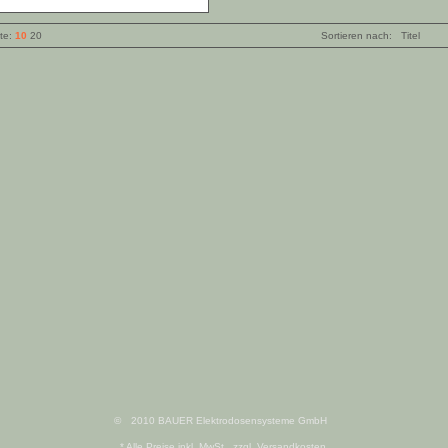
ite:
10
20
Sortieren nach:
Titel
©
2010 BAUER Elektrodosensysteme GmbH
* Alle Preise inkl. MwSt., zzgl. Versandkosten.