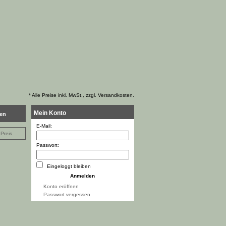
* Alle Preise inkl. MwSt., zzgl. Versandkosten.
Mein Konto
ben
E-Mail:
Preis
Passwort:
Eingeloggt bleiben
Konto eröffnen
Passwort vergessen