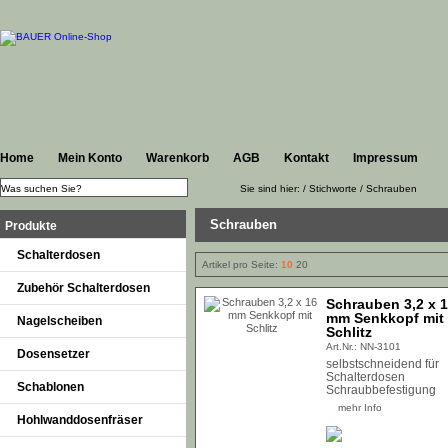
Home
Mein Konto
Warenkorb
AGB
Kontakt
Impressum
Sie sind hier: / Stichworte / Schrauben
Schrauben
Produkte
Schalterdosen
Artikel pro Seite:
10
20
Zubehör Schalterdosen
Schrauben 3,2 x 
mm Senkkopf mit
Nagelscheiben
Schlitz
Art.Nr.: NN-3101
Dosensetzer
selbstschneidend für
Schalterdosen
Schablonen
Schraubbefestigung
mehr Info
Hohlwanddosenfräser