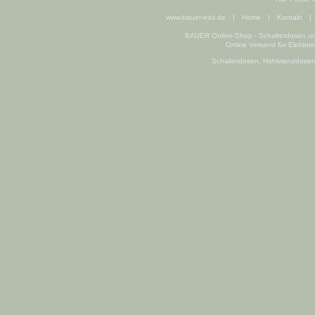
www.bauer-eds.de
|
Home
|
Kontakt
|
BAUER Online-Shop - Schalterdosen und
Online Versand für Elektroi
Schalterdosen, Hohlwanddosen un