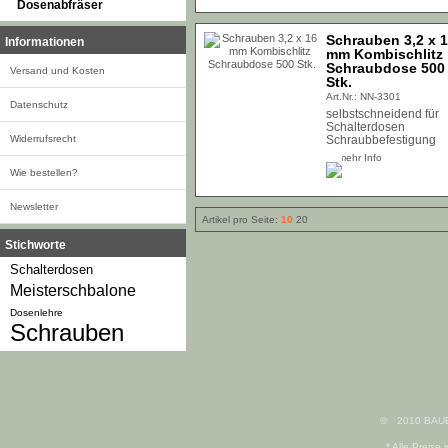
Dosenabfräser
Schrauben 3,2 x 
Informationen
mm Kombischlitz
Schraubdose 500
Versand und Kosten
Stk.
Art.Nr.: NN-3301
Datenschutz
selbstschneidend für
Schalterdosen
Widerrufsrecht
Schraubbefestigung
mehr Info
Wie bestellen?
Newsletter
Artikel pro Seite:
10
20
Stichworte
Schalterdosen
Meisterschbalone
Dosenlehre
Schrauben
©
2010 BAUE
* Alle Preise 