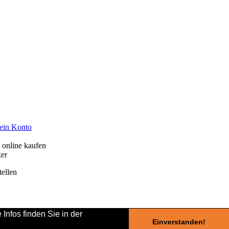
ein Konto
 online kaufen
ker
tellen
nfos finden Sie in der
Einverstanden!