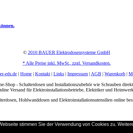
können.
©
2010 BAUER Elektrodosensysteme GmbH
* Alle Preise inkl. MwSt., zzgl. Versandkosten.
r-eds.de
|
Home
|
Kontakt
|
Links
|
Impressum
|
AGB
|
Warenkorb
|
M
Shop - Schalterdosen und Installationszubehör wie Schrauben direkt
line Versand für Elektroinstallationsbetriebe, Elektriker und Heimwer
terdosen, Hohlwanddosen und Elektroinstallationsutensilien online bes
ebseite stimmen Sie der Verwendung von Cookies zu. Weitere I