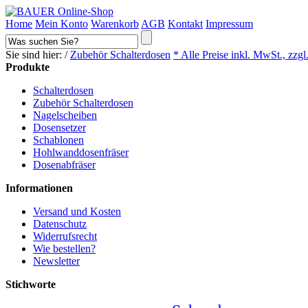
Home
Mein Konto
Warenkorb
AGB
Kontakt
Impressum
Sie sind hier: /
Zubehör Schalterdosen
* Alle Preise inkl. MwSt., zzgl
Produkte
Schalterdosen
Zubehör Schalterdosen
Nagelscheiben
Dosensetzer
Schablonen
Hohlwanddosenfräser
Dosenabfräser
Informationen
Versand und Kosten
Datenschutz
Widerrufsrecht
Wie bestellen?
Newsletter
Stichworte