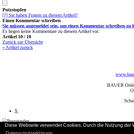
Putzstopfen
[?] Sie haben Fragen zu diesem Artikel?
Einen Kommentar schreiben
Sie müssen
angemeldet
sein, um einen Kommentar schreiben zu 
Es liegen keine Kommentare zu diesem Artikel vor.
Artikel 10 / 10
Zurück zur Übersicht
«
Artikel zurück
www.baue
BAUER Online-
On
Schal
X
Diese Webseite verwendet Cookies. Durch die Nutzung der W
Sie haben soeben einen Artikel in den Warenkorb gelegt.
Datenschutzerklärung.