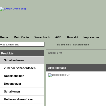
Home
Mein Konto
Warenkorb
AGB
Kontakt
Impressum
Sie sind hier: /
Schalterdosen
Artikel 3 / 9
Produkte
Schalterdosen
Artikeldetails
Zubehör Schalterdosen
Nagelscheiben
Dosensetzer
Schablonen
Hohlwanddosenfräser