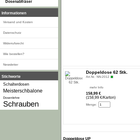
Dosenabfräser
Informationen
Versand und Kosten
Datenschutz
Widerrufsrecht
Wie bestellen?
Newsletter
Doppeldose 62 Stk.
Stichworte
Art.Nr.: NN-2012
Schalterdosen
mehr Info
Meisterschbalone
158,99 €
(158,99 €/Karton)
Dosenlehre
Schrauben
Menge:
Doppeldose UP